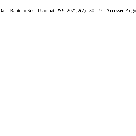
 Dana Bantuan Sosial Ummat.
JSE
. 2025;2(2):180=191. Accessed Augus