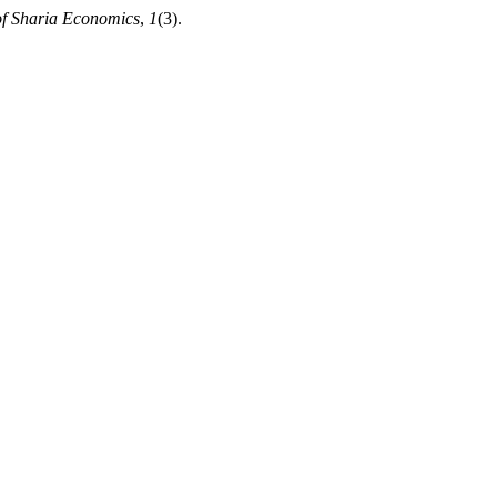
f Sharia Economics
,
1
(3).