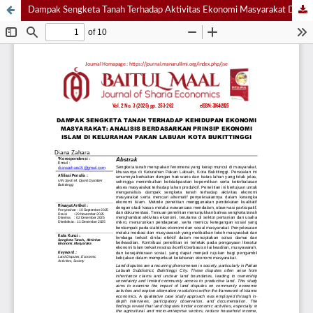
Dampak Sengketa Tanah Terhadap Aktivitas Ekonomi Masyarakat Di Kelurahan Pakan Labuah Kota Bukittinggi