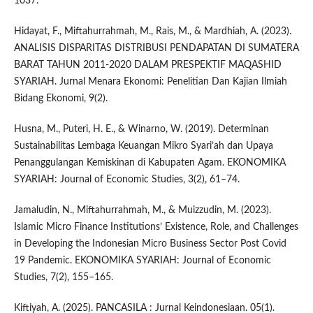
1037.
Hidayat, F., Miftahurrahmah, M., Rais, M., & Mardhiah, A. (2023).
ANALISIS DISPARITAS DISTRIBUSI PENDAPATAN DI SUMATERA
BARAT TAHUN 2011-2020 DALAM PRESPEKTIF MAQASHID
SYARIAH. Jurnal Menara Ekonomi: Penelitian Dan Kajian Ilmiah
Bidang Ekonomi, 9(2).
Husna, M., Puteri, H. E., & Winarno, W. (2019). Determinan
Sustainabilitas Lembaga Keuangan Mikro Syari’ah dan Upaya
Penanggulangan Kemiskinan di Kabupaten Agam. EKONOMIKA
SYARIAH: Journal of Economic Studies, 3(2), 61–74.
Jamaludin, N., Miftahurrahmah, M., & Muizzudin, M. (2023).
Islamic Micro Finance Institutions’ Existence, Role, and Challenges
in Developing the Indonesian Micro Business Sector Post Covid
19 Pandemic. EKONOMIKA SYARIAH: Journal of Economic
Studies, 7(2), 155–165.
Kiftiyah, A. (2025). PANCASILA : Jurnal Keindonesiaan. 05(1).