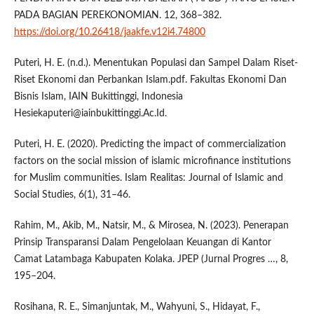
PADA BAGIAN PEREKONOMIAN. 12, 368–382.
https://doi.org/10.26418/jaakfe.v12i4.74800
Puteri, H. E. (n.d.). Menentukan Populasi dan Sampel Dalam Riset-
Riset Ekonomi dan Perbankan Islam.pdf. Fakultas Ekonomi Dan
Bisnis Islam, IAIN Bukittinggi, Indonesia
Hesiekaputeri@iainbukittinggi.Ac.Id.
Puteri, H. E. (2020). Predicting the impact of commercialization
factors on the social mission of islamic microfinance institutions
for Muslim communities. Islam Realitas: Journal of Islamic and
Social Studies, 6(1), 31–46.
Rahim, M., Akib, M., Natsir, M., & Mirosea, N. (2023). Penerapan
Prinsip Transparansi Dalam Pengelolaan Keuangan di Kantor
Camat Latambaga Kabupaten Kolaka. JPEP (Jurnal Progres …, 8,
195–204.
Rosihana, R. E., Simanjuntak, M., Wahyuni, S., Hidayat, F.,