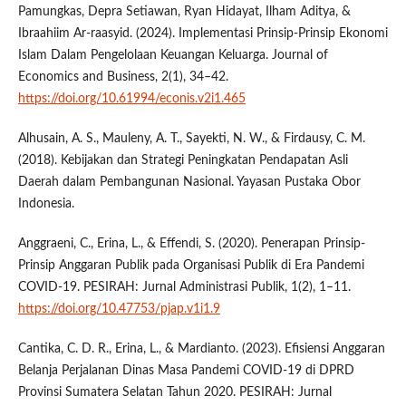
Pamungkas, Depra Setiawan, Ryan Hidayat, Ilham Aditya, &
Ibraahiim Ar-raasyid. (2024). Implementasi Prinsip-Prinsip Ekonomi
Islam Dalam Pengelolaan Keuangan Keluarga. Journal of
Economics and Business, 2(1), 34–42.
https://doi.org/10.61994/econis.v2i1.465
Alhusain, A. S., Mauleny, A. T., Sayekti, N. W., & Firdausy, C. M.
(2018). Kebijakan dan Strategi Peningkatan Pendapatan Asli
Daerah dalam Pembangunan Nasional. Yayasan Pustaka Obor
Indonesia.
Anggraeni, C., Erina, L., & Effendi, S. (2020). Penerapan Prinsip-
Prinsip Anggaran Publik pada Organisasi Publik di Era Pandemi
COVID-19. PESIRAH: Jurnal Administrasi Publik, 1(2), 1–11.
https://doi.org/10.47753/pjap.v1i1.9
Cantika, C. D. R., Erina, L., & Mardianto. (2023). Efisiensi Anggaran
Belanja Perjalanan Dinas Masa Pandemi COVID-19 di DPRD
Provinsi Sumatera Selatan Tahun 2020. PESIRAH: Jurnal