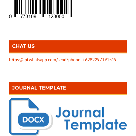
CHAT US
https://api.whatsapp.com/send?phone=+6282297191519
JOURNAL TEMPLATE