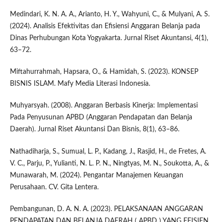
Medindari, K. N. A. A., Arianto, H. Y., Wahyuni, C., & Mulyani, A. S.
(2024). Analisis Efektivitas dan Efisiensi Anggaran Belanja pada
Dinas Perhubungan Kota Yogyakarta. Jurnal Riset Akuntansi, 4(1),
63–72.
Miftahurrahmah, Hapsara, O., & Hamidah, S. (2023). KONSEP
BISNIS ISLAM. Mafy Media Literasi Indonesia.
Muhyarsyah. (2008). Anggaran Berbasis Kinerja: Implementasi
Pada Penyusunan APBD (Anggaran Pendapatan dan Belanja
Daerah). Jurnal Riset Akuntansi Dan Bisnis, 8(1), 63–86.
Nathadiharja, S., Sumual, L. P., Kadang, J., Rasjid, H., de Fretes, A.
V. C., Parju, P., Yulianti, N. L. P. N., Ningtyas, M. N., Soukotta, A., &
Munawarah, M. (2024). Pengantar Manajemen Keuangan
Perusahaan. CV. Gita Lentera.
Pembangunan, D. A. N. A. (2023). PELAKSANAAN ANGGARAN
PENDAPATAN DAN BELANJA DAERAH ( APBD ) YANG EFISIEN