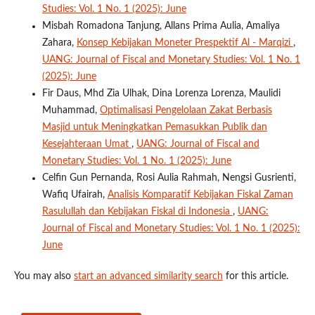
Studies: Vol. 1 No. 1 (2025): June
Misbah Romadona Tanjung, Allans Prima Aulia, Amaliya
Zahara,
Konsep Kebijakan Moneter Prespektif Al - Marqizi
,
UANG: Journal of Fiscal and Monetary Studies: Vol. 1 No. 1
(2025): June
Fir Daus, Mhd Zia Ulhak, Dina Lorenza Lorenza, Maulidi
Muhammad,
Optimalisasi Pengelolaan Zakat Berbasis
Masjid untuk Meningkatkan Pemasukkan Publik dan
Kesejahteraan Umat
,
UANG: Journal of Fiscal and
Monetary Studies: Vol. 1 No. 1 (2025): June
Celfin Gun Pernanda, Rosi Aulia Rahmah, Nengsi Gusrienti,
Wafiq Ufairah,
Analisis Komparatif Kebijakan Fiskal Zaman
Rasulullah dan Kebijakan Fiskal di Indonesia
,
UANG:
Journal of Fiscal and Monetary Studies: Vol. 1 No. 1 (2025):
June
You may also
start an advanced similarity search
for this article.