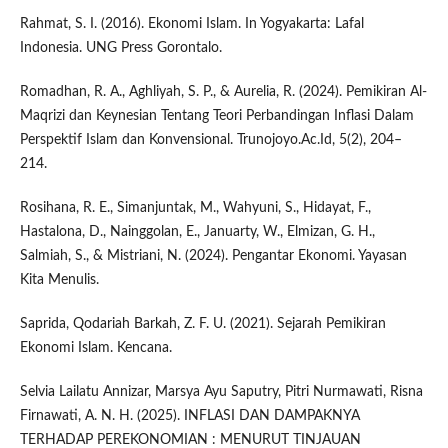
Rahmat, S. I. (2016). Ekonomi Islam. In Yogyakarta: Lafal
Indonesia. UNG Press Gorontalo.
Romadhan, R. A., Aghliyah, S. P., & Aurelia, R. (2024). Pemikiran Al-
Maqrizi dan Keynesian Tentang Teori Perbandingan Inflasi Dalam
Perspektif Islam dan Konvensional. Trunojoyo.Ac.Id, 5(2), 204–
214.
Rosihana, R. E., Simanjuntak, M., Wahyuni, S., Hidayat, F.,
Hastalona, D., Nainggolan, E., Januarty, W., Elmizan, G. H.,
Salmiah, S., & Mistriani, N. (2024). Pengantar Ekonomi. Yayasan
Kita Menulis.
Saprida, Qodariah Barkah, Z. F. U. (2021). Sejarah Pemikiran
Ekonomi Islam. Kencana.
Selvia Lailatu Annizar, Marsya Ayu Saputry, Pitri Nurmawati, Risna
Firnawati, A. N. H. (2025). INFLASI DAN DAMPAKNYA
TERHADAP PEREKONOMIAN : MENURUT TINJAUAN