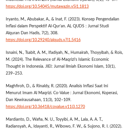
https://doi.org/10.54045/mutawazin.v5i1.1813
Iryanto, M., Abubakar, A., & Inat, F. (2023). Konsep Pengendalian
Inflasi dalam Perspektif Al-Qur’an. AL QUDS : Jurnal Studi
Alquran Dan Hadis, 7(2), 308.
https://doi.org/10.29240/alquds.v7i1.5416
Isnaini, N., Tsabit, A. M., Ifadiyah, N., Humairah, Thoyyibah, & Rois,
M. (2024). The Relevance of Al-Maqrizi’s Islamic Economic
Thought in Indonesia. JIEI: Jurnal Ilmiah Ekonomi Islam, 10(1),
239–253.
Maghfiroh, D., & Rinaldy, R. (2020). Analisis Inflasi Saat Ini
Menurut Imam Al Maqrizi. Co-Value : Jurnal Ekonomi, Koperasi,
Dan Kewirausahaan, 11(3), 102–109.
https://doi.org/10.36418/covalue.v11i3.1270
Mardianto, D., Wafia, N. U., Toyyibi, A. M., Lala, A. A. T.,
Radiansyah, A., Idayanti, R., Wibowo, F. W., & Sujono, R. I. (2022).