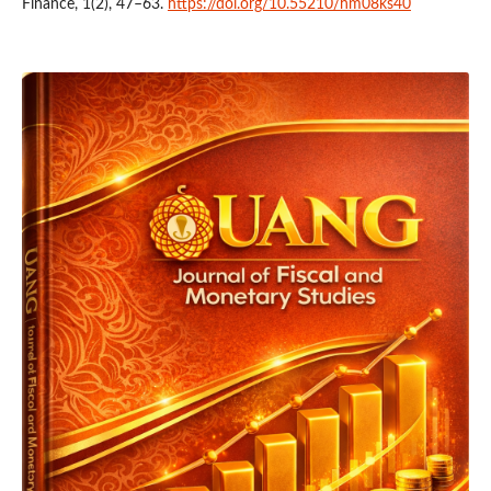
Finance, 1(2), 47–63.
https://doi.org/10.55210/hm08ks40