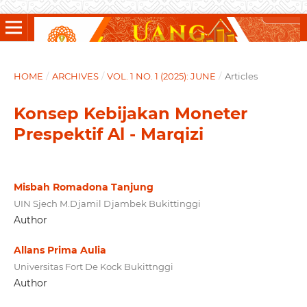
HOME
/
ARCHIVES
/
VOL. 1 NO. 1 (2025): JUNE
/
Articles
Konsep Kebijakan Moneter
Prespektif Al - Marqizi
Misbah Romadona Tanjung
UIN Sjech M.Djamil Djambek Bukittinggi
Author
Allans Prima Aulia
Universitas Fort De Kock Bukittnggi
Author