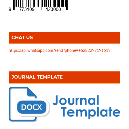
CHAT US
https://api.whatsapp.com/send?phone=+6282297191519
JOURNAL TEMPLATE