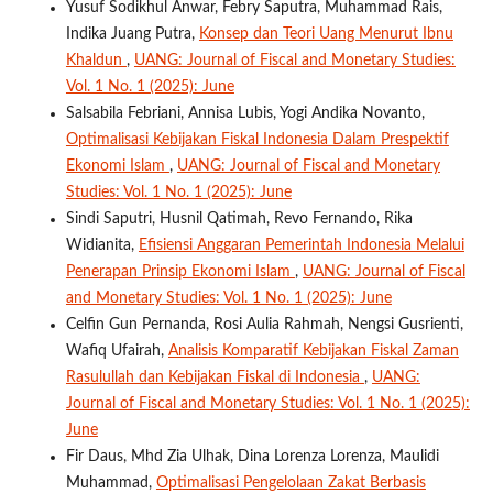
Yusuf Sodikhul Anwar, Febry Saputra, Muhammad Rais,
Indika Juang Putra,
Konsep dan Teori Uang Menurut Ibnu
Khaldun
,
UANG: Journal of Fiscal and Monetary Studies:
Vol. 1 No. 1 (2025): June
Salsabila Febriani, Annisa Lubis, Yogi Andika Novanto,
Optimalisasi Kebijakan Fiskal Indonesia Dalam Prespektif
Ekonomi Islam
,
UANG: Journal of Fiscal and Monetary
Studies: Vol. 1 No. 1 (2025): June
Sindi Saputri, Husnil Qatimah, Revo Fernando, Rika
Widianita,
Efisiensi Anggaran Pemerintah Indonesia Melalui
Penerapan Prinsip Ekonomi Islam
,
UANG: Journal of Fiscal
and Monetary Studies: Vol. 1 No. 1 (2025): June
Celfin Gun Pernanda, Rosi Aulia Rahmah, Nengsi Gusrienti,
Wafiq Ufairah,
Analisis Komparatif Kebijakan Fiskal Zaman
Rasulullah dan Kebijakan Fiskal di Indonesia
,
UANG:
Journal of Fiscal and Monetary Studies: Vol. 1 No. 1 (2025):
June
Fir Daus, Mhd Zia Ulhak, Dina Lorenza Lorenza, Maulidi
Muhammad,
Optimalisasi Pengelolaan Zakat Berbasis