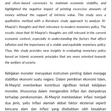
and silver-based currencies to maintain economic stability, and
highlighted the negative impact of printing excessive amounts of
money without the support of intrinsic value. This study uses a
qualitative method with a literature study approach to analyze Al-
Maqrizi's thoughts and their relevance to modern monetary policy. The
results show that Al-Maqrizi's thoughts are still relevant in the current
economic context, especially in understanding the factors that affect
inflation and the importance of a stable and equitable monetary policy.
Thus, this study provides new insights in evaluating monetary policy
based on Islamic economic principles that are more oriented towards
the welfare of society.
Kebijakan moneter merupakan instrumen penting dalam menjaga
stabilitas ekonomi suatu negara. Dalam pemikiran ekonomi Islam,
Al-Maqrizi memberikan kontribusi signifikan terkait kebijakan
moneter, khususnya dalam menganalisis inflasi dan dampaknya
terhadap perekonomian. Al-Maqrizi membedakan inflasi menjadi
dua jenis, yaitu inflasi alamiah akibat faktor eksternal seperti
bencana alam dan inflasi yang disebabkan oleh kesalahan