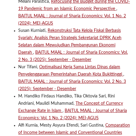
Melani Parastica,
Refocusing the Budget during the COVID-
19 Pandemic from an Islamic Economic Perspective
,
BAITUL MAAL : Journal of Sharia Economics: Vol. 1 No. 2
(2024): MEI-AGUS
Susan Kurniati,
Rekonstruksi Tata Kelola Fiskal Berbasis
Syariah: Analisis Peran Strategis Sekretariat DPRK Aceh
Selatan dalam Mewujudkan Pembangunan Ekonomi
Daerah
,
BAITUL MAAL : Journal of Sharia Economics: Vol.
2 No. 3 (2025): September - Desember
Nur Tifani,
Optimalisasi Kerja Sama Lintas Dinas dalam
Penyelenggaraan Pemerintahan Daerah Kota Bukittinggi
,
BAITUL MAAL : Journal of Sharia Economics: Vol. 2 No. 3
(2025): September - Desember
M. Handiko Firdaus Handiko, Tika Oktovia Sari, Rini
Andriani, Maulidi Muhammad,
The Concept of Currency
Exchange Rate in Islam
,
BAITUL MAAL : Journal of Sharia
Economics: Vol. 1 No. 2 (2024): MEI-AGUS
Alfi Kurnia, Mesty Asyura Efendi, Sari Gustina,
Comparation
of Income between Islamic and Conventional Countries