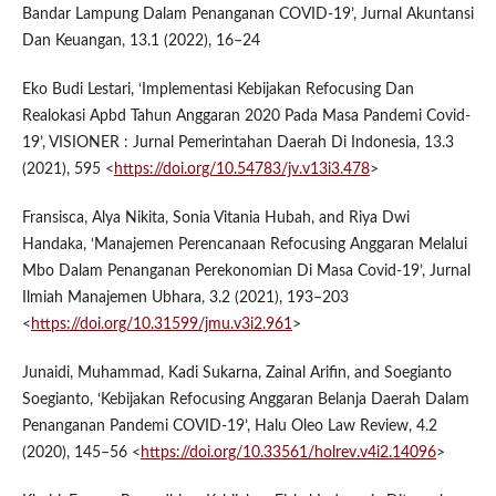
Bandar Lampung Dalam Penanganan COVID-19’, Jurnal Akuntansi
Dan Keuangan, 13.1 (2022), 16–24
Eko Budi Lestari, ‘Implementasi Kebijakan Refocusing Dan
Realokasi Apbd Tahun Anggaran 2020 Pada Masa Pandemi Covid-
19’, VISIONER : Jurnal Pemerintahan Daerah Di Indonesia, 13.3
(2021), 595 <
https://doi.org/10.54783/jv.v13i3.478
>
Fransisca, Alya Nikita, Sonia Vitania Hubah, and Riya Dwi
Handaka, ‘Manajemen Perencanaan Refocusing Anggaran Melalui
Mbo Dalam Penanganan Perekonomian Di Masa Covid-19’, Jurnal
Ilmiah Manajemen Ubhara, 3.2 (2021), 193–203
<
https://doi.org/10.31599/jmu.v3i2.961
>
Junaidi, Muhammad, Kadi Sukarna, Zainal Arifin, and Soegianto
Soegianto, ‘Kebijakan Refocusing Anggaran Belanja Daerah Dalam
Penanganan Pandemi COVID-19’, Halu Oleo Law Review, 4.2
(2020), 145–56 <
https://doi.org/10.33561/holrev.v4i2.14096
>