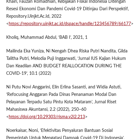
Khairi, Fauzan Romadhian, Kebijakan Fiskal Indonesia Ditengah
Resesi Ekonomi Dan Pandemi Covid-19 Ditinjau Dari Perspektif,
Repository.Uinjkt.Ac.Id, 2022
<
https://repository.uinjkt.ac.id/dspace/handle/123456789/66177
>
Kholiq, Muhammad Abdul, ‘BAB I’, 2021, 1
Mailinda Eka Yuniza, Ni Nengah Dhea Riska Putri Nandita, Gilda
Talitha Putri, Melodia Puji Inggarwati, ‘Jurnal IUS Kajian Hukum
Dan Keadilan AND BUDGET REALLOCATION DURING THE
COVID-19’, 10.1 (2022)
Ni Putu Novi Anggarini, Elin Erlina Sasanti, and Widia Astuti,
‘Refocusing Anggaran Pada Dinas Penanaman Modal Dan
Pelayanan Terpadu Satu Pintu Kota Mataram’, Jurnal Riset
Mahasiswa Akuntansi, 2.2 (2022), 250–60
<
https://doi.org/10.29303/risma.v2i2.213
>
Noerkaisar, Noni, ‘Efektivitas Penyaluran Bantuan Sosial
Pemerintah Untuk Mengatasi Dampak Covid-19 Di Indonesia’,