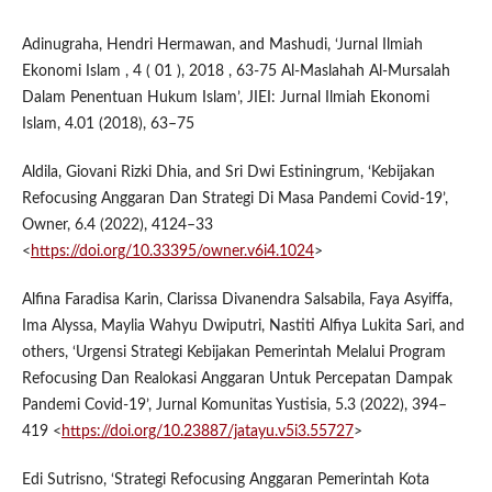
Adinugraha, Hendri Hermawan, and Mashudi, ‘Jurnal Ilmiah
Ekonomi Islam , 4 ( 01 ), 2018 , 63-75 Al-Maslahah Al-Mursalah
Dalam Penentuan Hukum Islam’, JIEI: Jurnal Ilmiah Ekonomi
Islam, 4.01 (2018), 63–75
Aldila, Giovani Rizki Dhia, and Sri Dwi Estiningrum, ‘Kebijakan
Refocusing Anggaran Dan Strategi Di Masa Pandemi Covid-19’,
Owner, 6.4 (2022), 4124–33
<
https://doi.org/10.33395/owner.v6i4.1024
>
Alfina Faradisa Karin, Clarissa Divanendra Salsabila, Faya Asyiffa,
Ima Alyssa, Maylia Wahyu Dwiputri, Nastiti Alfiya Lukita Sari, and
others, ‘Urgensi Strategi Kebijakan Pemerintah Melalui Program
Refocusing Dan Realokasi Anggaran Untuk Percepatan Dampak
Pandemi Covid-19’, Jurnal Komunitas Yustisia, 5.3 (2022), 394–
419 <
https://doi.org/10.23887/jatayu.v5i3.55727
>
Edi Sutrisno, ‘Strategi Refocusing Anggaran Pemerintah Kota