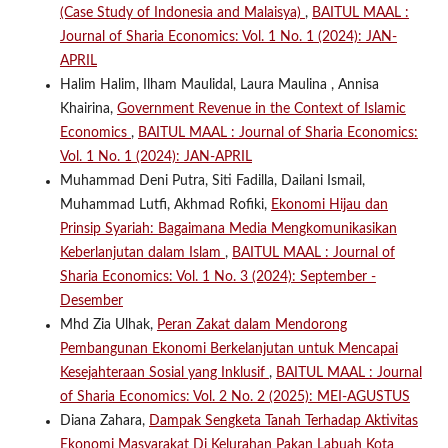
(Case Study of Indonesia and Malaisya)
,
BAITUL MAAL :
Journal of Sharia Economics: Vol. 1 No. 1 (2024): JAN-
APRIL
Halim Halim, Ilham Maulidal, Laura Maulina , Annisa
Khairina,
Government Revenue in the Context of Islamic
Economics
,
BAITUL MAAL : Journal of Sharia Economics:
Vol. 1 No. 1 (2024): JAN-APRIL
Muhammad Deni Putra, Siti Fadilla, Dailani Ismail,
Muhammad Lutfi, Akhmad Rofiki,
Ekonomi Hijau dan
Prinsip Syariah: Bagaimana Media Mengkomunikasikan
Keberlanjutan dalam Islam
,
BAITUL MAAL : Journal of
Sharia Economics: Vol. 1 No. 3 (2024): September -
Desember
Mhd Zia Ulhak,
Peran Zakat dalam Mendorong
Pembangunan Ekonomi Berkelanjutan untuk Mencapai
Kesejahteraan Sosial yang Inklusif
,
BAITUL MAAL : Journal
of Sharia Economics: Vol. 2 No. 2 (2025): MEI-AGUSTUS
Diana Zahara,
Dampak Sengketa Tanah Terhadap Aktivitas
Ekonomi Masyarakat Di Kelurahan Pakan Labuah Kota