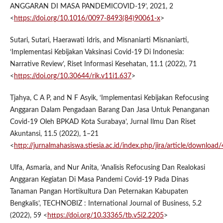
ANGGARAN DI MASA PANDEMICOVID-19’, 2021, 2
<
https://doi.org/10.1016/0097-8493(84)90061-x
>
Sutari, Sutari, Haerawati Idris, and Misnaniarti Misnaniarti,
‘Implementasi Kebijakan Vaksinasi Covid-19 Di Indonesia:
Narrative Review’, Riset Informasi Kesehatan, 11.1 (2022), 71
<
https://doi.org/10.30644/rik.v11i1.637
>
Tjahya, C A P, and N F Asyik, ‘Implementasi Kebijakan Refocusing
Anggaran Dalam Pengadaan Barang Dan Jasa Untuk Penanganan
Covid-19 Oleh BPKAD Kota Surabaya’, Jurnal Ilmu Dan Riset
Akuntansi, 11.5 (2022), 1–21
<
http://jurnalmahasiswa.stiesia.ac.id/index.php/jira/article/downloa
Ulfa, Asmaria, and Nur Anita, ‘Analisis Refocusing Dan Realokasi
Anggaran Kegiatan Di Masa Pandemi Covid-19 Pada Dinas
Tanaman Pangan Hortikultura Dan Peternakan Kabupaten
Bengkalis’, TECHNOBIZ : International Journal of Business, 5.2
(2022), 59 <
https://doi.org/10.33365/tb.v5i2.2205
>