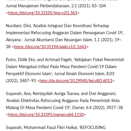
Jurnal Manajemen Perbendaharaan, 2.1 (2021), 83–104
<
https://doi.org/10.33105/jmp.v2i1.363
>
Nurdiani, Dini, ‘Analisis Integrasi Dan Koordinasi Terhadap
Implementasi Refocusing Anggaran Dalam Penanganan Covid 19’,
Aksyana : Jurnal Akuntansi Dan Keuangan Islam, 1.1 (2021), 19–
38 <
https://doi.org/10.35194/ajaki.v1i1.1643
>
Putro, Didik Eko, and Achmad Fageh, ‘Kebijakan Fiskal Pemerintah
Dalam Mengatasi Inflasi Pada Masa Pandemi Covid-19 Dalam
Perspektif Ekonomi Islam’, Jurnal Ilmiah Ekonomi Islam, 8.03
(2022), 3487–93 <
http://dx.doi.org/10.29040/jiei.v8i3.6013
>
Sopanah, Ana, Nerizqullah Auriga Tsarwa, and Dwi Anggarani,
‘Analisis Efektivitas Refocusing Anggaran Pada Pemerintah Kota
Malang Di Masa Pandemi Covid-19’, Owner, 6.4 (2022), 3927–38
<
https://doi.org/10.33395/owner.v6i4.1150
>
Sopanah, Mohammad Fauzi Fikri Haikal, ‘REFOCUSING