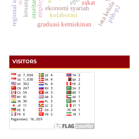
regional autonomy
otoritas ilmu
zakat
tata kelola
pbb-p2
ekonomi syariah
kolaborasi
graduasi kemiskinan
VISITORS