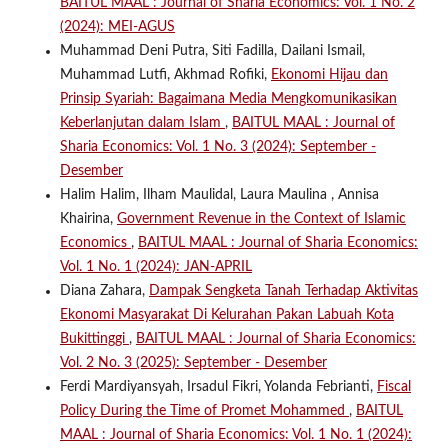
BAITUL MAAL : Journal of Sharia Economics: Vol. 1 No. 2
(2024): MEI-AGUS
Muhammad Deni Putra, Siti Fadilla, Dailani Ismail,
Muhammad Lutfi, Akhmad Rofiki,
Ekonomi Hijau dan
Prinsip Syariah: Bagaimana Media Mengkomunikasikan
Keberlanjutan dalam Islam
,
BAITUL MAAL : Journal of
Sharia Economics: Vol. 1 No. 3 (2024): September -
Desember
Halim Halim, Ilham Maulidal, Laura Maulina , Annisa
Khairina,
Government Revenue in the Context of Islamic
Economics
,
BAITUL MAAL : Journal of Sharia Economics:
Vol. 1 No. 1 (2024): JAN-APRIL
Diana Zahara,
Dampak Sengketa Tanah Terhadap Aktivitas
Ekonomi Masyarakat Di Kelurahan Pakan Labuah Kota
Bukittinggi
,
BAITUL MAAL : Journal of Sharia Economics:
Vol. 2 No. 3 (2025): September - Desember
Ferdi Mardiyansyah, Irsadul Fikri, Yolanda Febrianti,
Fiscal
Policy During the Time of Promet Mohammed
,
BAITUL
MAAL : Journal of Sharia Economics: Vol. 1 No. 1 (2024):