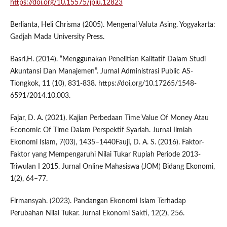
https://doi.org/10.15575/jpiu.12823
Berlianta, Heli Chrisma (2005). Mengenal Valuta Asing. Yogyakarta:
Gadjah Mada University Press.
Basri,H. (2014). “Menggunakan Penelitian Kalitatif Dalam Studi
Akuntansi Dan Manajemen”. Jurnal Administrasi Public AS-
Tiongkok, 11 (10), 831-838. https://doi,org/10.17265/1548-
6591/2014.10.003.
Fajar, D. A. (2021). Kajian Perbedaan Time Value Of Money Atau
Economic Of Time Dalam Perspektif Syariah. Jurnal Ilmiah
Ekonomi Islam, 7(03), 1435–1440Fauji, D. A. S. (2016). Faktor-
Faktor yang Mempengaruhi Nilai Tukar Rupiah Periode 2013-
Triwulan I 2015. Jurnal Online Mahasiswa (JOM) Bidang Ekonomi,
1(2), 64–77.
Firmansyah. (2023). Pandangan Ekonomi Islam Terhadap
Perubahan Nilai Tukar. Jurnal Ekonomi Sakti, 12(2), 256.