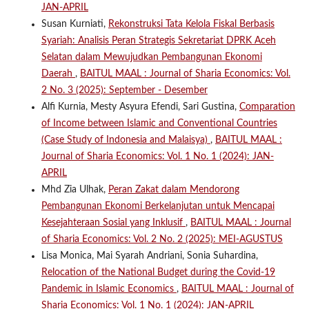
JAN-APRIL
Susan Kurniati,
Rekonstruksi Tata Kelola Fiskal Berbasis
Syariah: Analisis Peran Strategis Sekretariat DPRK Aceh
Selatan dalam Mewujudkan Pembangunan Ekonomi
Daerah
,
BAITUL MAAL : Journal of Sharia Economics: Vol.
2 No. 3 (2025): September - Desember
Alfi Kurnia, Mesty Asyura Efendi, Sari Gustina,
Comparation
of Income between Islamic and Conventional Countries
(Case Study of Indonesia and Malaisya)
,
BAITUL MAAL :
Journal of Sharia Economics: Vol. 1 No. 1 (2024): JAN-
APRIL
Mhd Zia Ulhak,
Peran Zakat dalam Mendorong
Pembangunan Ekonomi Berkelanjutan untuk Mencapai
Kesejahteraan Sosial yang Inklusif
,
BAITUL MAAL : Journal
of Sharia Economics: Vol. 2 No. 2 (2025): MEI-AGUSTUS
Lisa Monica, Mai Syarah Andriani, Sonia Suhardina,
Relocation of the National Budget during the Covid-19
Pandemic in Islamic Economics
,
BAITUL MAAL : Journal of
Sharia Economics: Vol. 1 No. 1 (2024): JAN-APRIL