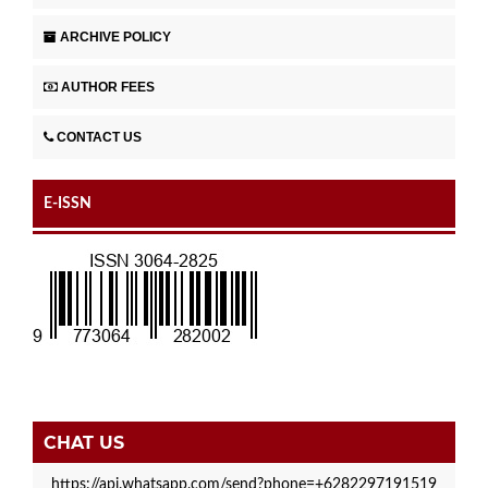
ARCHIVE POLICY
AUTHOR FEES
CONTACT US
E-ISSN
CHAT US
https://api.whatsapp.com/send?phone=+6282297191519