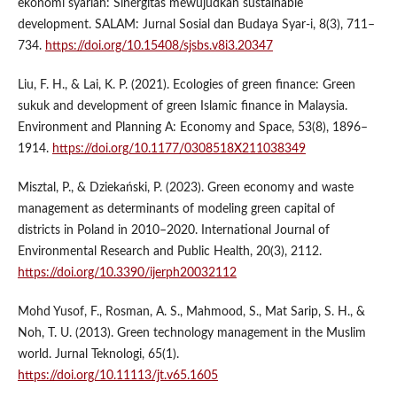
ekonomi syariah: Sinergitas mewujudkan sustainable
development. SALAM: Jurnal Sosial dan Budaya Syar-i, 8(3), 711–
734.
https://doi.org/10.15408/sjsbs.v8i3.20347
Liu, F. H., & Lai, K. P. (2021). Ecologies of green finance: Green
sukuk and development of green Islamic finance in Malaysia.
Environment and Planning A: Economy and Space, 53(8), 1896–
1914.
https://doi.org/10.1177/0308518X211038349
Misztal, P., & Dziekański, P. (2023). Green economy and waste
management as determinants of modeling green capital of
districts in Poland in 2010–2020. International Journal of
Environmental Research and Public Health, 20(3), 2112.
https://doi.org/10.3390/ijerph20032112
Mohd Yusof, F., Rosman, A. S., Mahmood, S., Mat Sarip, S. H., &
Noh, T. U. (2013). Green technology management in the Muslim
world. Jurnal Teknologi, 65(1).
https://doi.org/10.11113/jt.v65.1605