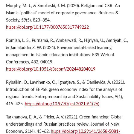
Murphy, M. J., & Smolarski, J. M. (2020). Religion and CSR: An
Islamic “political” model of corporate governance. Business &
Society, 59(5), 823–854.
https://doi.org/10.1177/0007650317749222
Romlah, L. S., Purnama, R., Ambarwati, R., Hijriyah, U., Amriyah, C.,
& Jamaluddin Z, W. (2024). Environmental-based learning
management in Islamic education institutions. E3S Web of
Conferences, 482, 04019.
https://doi.org/10.1051/e3sconf/202448204019
Rybalkin, O., Lavrinenko, O., Ignatjeva, S., & Danileviča, A. (2021).
Introduction of EEPSE green economy index for the analysis of
regional trends. Entrepreneurship and Sustainability Issues, 9(1),
415–435.
https://doi.org/10.9770/jesi.2021.9.1(26)
Tarkhanova, E. A., & Fricler, A. V. (2021). Green financing: Global
understandings and Russian practices review. Journal of New
Economy, 21(4), 45–62.
https://doi.org/10.29141/2658-5081-