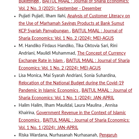
Bukittinggi
,
BAITUL MAAL : Journal of Sharia Economics:
Vol. 2 No. 3 (2025): September - Desember
Pujiati Pujiati, Ilham Ilahi,
Analysis of Customer Literacy on
the Use of Marhamah Savings Products at Bank Sumut
KCP Syariah Panyabungan
,
BAITUL MAAL : Journal of
Sharia Economics: Vol. 1 No. 2 (2024): MEI-AGUS
M. Handiko Firdaus Handiko, Tika Oktovia Sari, Rini
Andriani, Maulidi Muhammad,
The Concept of Currency
Exchange Rate in Islam
,
BAITUL MAAL : Journal of Sharia
Economics: Vol. 1 No. 2 (2024): MEI-AGUS
Lisa Monica, Mai Syarah Andriani, Sonia Suhardina,
Relocation of the National Budget during the Covid-19
Pandemic in Islamic Economics
,
BAITUL MAAL : Journal of
Sharia Economics: Vol. 1 No. 1 (2024): JAN-APRIL
Halim Halim, Ilham Maulidal, Laura Maulina , Annisa
Khairina,
Government Revenue in the Context of Islamic
Economics
,
BAITUL MAAL : Journal of Sharia Economics:
Vol. 1 No. 1 (2024): JAN-APRIL
Riska Wardana, Nurhasanah Nurhasanah,
Pengaruh