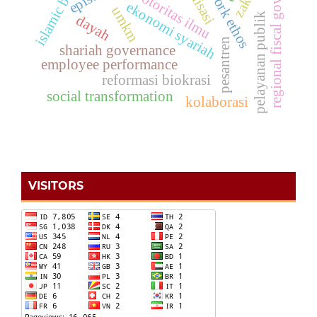
regional fiscal governance
islamic banking
zakat
otoritas ilmu
ekonomi syariah
umkm
pelayanan publik
dayah
pesantren
shariah governance
employee performance
reformasi biokrasi
social transformation
kolaborasi
VISITORS