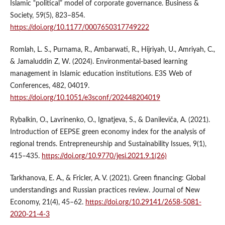
Islamic “political” model of corporate governance. Business &
Society, 59(5), 823–854.
https://doi.org/10.1177/0007650317749222
Romlah, L. S., Purnama, R., Ambarwati, R., Hijriyah, U., Amriyah, C.,
& Jamaluddin Z, W. (2024). Environmental-based learning
management in Islamic education institutions. E3S Web of
Conferences, 482, 04019.
https://doi.org/10.1051/e3sconf/202448204019
Rybalkin, O., Lavrinenko, O., Ignatjeva, S., & Danileviča, A. (2021).
Introduction of EEPSE green economy index for the analysis of
regional trends. Entrepreneurship and Sustainability Issues, 9(1),
415–435.
https://doi.org/10.9770/jesi.2021.9.1(26)
Tarkhanova, E. A., & Fricler, A. V. (2021). Green financing: Global
understandings and Russian practices review. Journal of New
Economy, 21(4), 45–62.
https://doi.org/10.29141/2658-5081-
2020-21-4-3