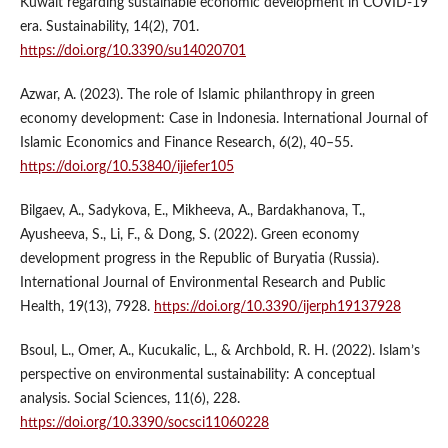
Kuwait regarding sustainable economic development in COVID-19
era. Sustainability, 14(2), 701.
https://doi.org/10.3390/su14020701
Azwar, A. (2023). The role of Islamic philanthropy in green
economy development: Case in Indonesia. International Journal of
Islamic Economics and Finance Research, 6(2), 40–55.
https://doi.org/10.53840/ijiefer105
Bilgaev, A., Sadykova, E., Mikheeva, A., Bardakhanova, T.,
Ayusheeva, S., Li, F., & Dong, S. (2022). Green economy
development progress in the Republic of Buryatia (Russia).
International Journal of Environmental Research and Public
Health, 19(13), 7928.
https://doi.org/10.3390/ijerph19137928
Bsoul, L., Omer, A., Kucukalic, L., & Archbold, R. H. (2022). Islam’s
perspective on environmental sustainability: A conceptual
analysis. Social Sciences, 11(6), 228.
https://doi.org/10.3390/socsci11060228