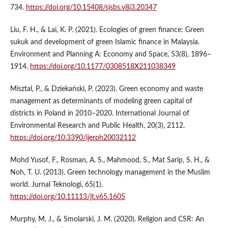
734.
https://doi.org/10.15408/sjsbs.v8i3.20347
Liu, F. H., & Lai, K. P. (2021). Ecologies of green finance: Green
sukuk and development of green Islamic finance in Malaysia.
Environment and Planning A: Economy and Space, 53(8), 1896–
1914.
https://doi.org/10.1177/0308518X211038349
Misztal, P., & Dziekański, P. (2023). Green economy and waste
management as determinants of modeling green capital of
districts in Poland in 2010–2020. International Journal of
Environmental Research and Public Health, 20(3), 2112.
https://doi.org/10.3390/ijerph20032112
Mohd Yusof, F., Rosman, A. S., Mahmood, S., Mat Sarip, S. H., &
Noh, T. U. (2013). Green technology management in the Muslim
world. Jurnal Teknologi, 65(1).
https://doi.org/10.11113/jt.v65.1605
Murphy, M. J., & Smolarski, J. M. (2020). Religion and CSR: An