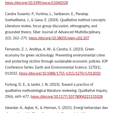
https://doi.org/10.3390/socsci11060228
Candra Susanto, P., Yuntina, L., Saribanon, E., Panatap
Soehaditama, J., & Liana, E. (2024). Qualitative method concepts:
Literature review, focus group discussion, ethnography, and
grounded theory. Siber Journal of Advanced Multidisciplinary,
2(2), 262–275.
https://doi.org/10.38035/sjam.v2i2.207
Fernando, Z. J., Anditya, A. W., & Candra, S. (2023). Green
economy for green victimology: Preventing environmental crime
and protecting victims through sustainable economic policies. IOP
Conference Series: Earth and Environmental Science, 1270(1),
012032.
https://doi.org/10.1088/1755-1315/1270/1/012032
Furlong, D. E., & Lester, J. N. (2023). Toward a practice of
qualitative methodological literature reviewing. Qualitative Inquiry,
29(6), 669–677.
https://doi.org/10.1177/10778004221131028
Iskandar, A., Aqbar, K., & Herman, S. (2021). Energi terbarukan dan