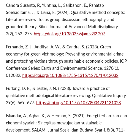
Candra Susanto, P., Yuntina, L., Saribanon, E., Panatap
Soehaditama, J., & Liana, E. (2024). Qualitative method concepts:
Literature review, focus group discussion, ethnography, and
grounded theory. Siber Journal of Advanced Multidisciplinary,
2(2), 262–275.
https://doi.org/10.38035/sjam.v2i2.207
Fernando, Z. J., Anditya, A. W., & Candra, S. (2023). Green
economy for green victimology: Preventing environmental crime
and protecting victims through sustainable economic policies. IOP
Conference Series: Earth and Environmental Science, 1270(1),
012032.
https://doi.org/10.1088/1755-1315/1270/1/012032
Furlong, D. E., & Lester, J. N. (2023). Toward a practice of
qualitative methodological literature reviewing. Qualitative Inquiry,
29(6), 669–677.
https://doi.org/10.1177/10778004221131028
Iskandar, A., Aqbar, K., & Herman, S. (2021). Energi terbarukan dan
ekonomi syariah: Sinergitas mewujudkan sustainable
development. SALAM: Jurnal Sosial dan Budaya Syar-i, 8(3), 711–