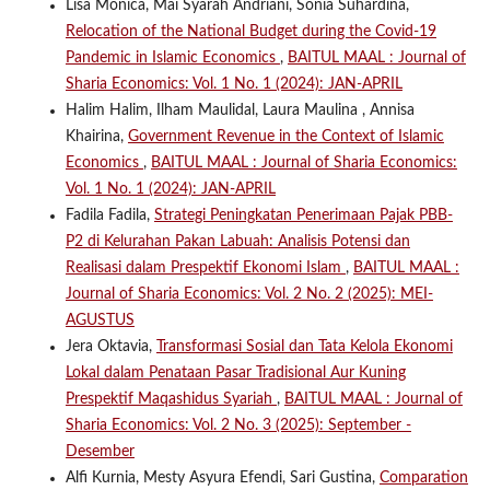
Lisa Monica, Mai Syarah Andriani, Sonia Suhardina,
Relocation of the National Budget during the Covid-19
Pandemic in Islamic Economics
,
BAITUL MAAL : Journal of
Sharia Economics: Vol. 1 No. 1 (2024): JAN-APRIL
Halim Halim, Ilham Maulidal, Laura Maulina , Annisa
Khairina,
Government Revenue in the Context of Islamic
Economics
,
BAITUL MAAL : Journal of Sharia Economics:
Vol. 1 No. 1 (2024): JAN-APRIL
Fadila Fadila,
Strategi Peningkatan Penerimaan Pajak PBB-
P2 di Kelurahan Pakan Labuah: Analisis Potensi dan
Realisasi dalam Prespektif Ekonomi Islam
,
BAITUL MAAL :
Journal of Sharia Economics: Vol. 2 No. 2 (2025): MEI-
AGUSTUS
Jera Oktavia,
Transformasi Sosial dan Tata Kelola Ekonomi
Lokal dalam Penataan Pasar Tradisional Aur Kuning
Prespektif Maqashidus Syariah
,
BAITUL MAAL : Journal of
Sharia Economics: Vol. 2 No. 3 (2025): September -
Desember
Alfi Kurnia, Mesty Asyura Efendi, Sari Gustina,
Comparation