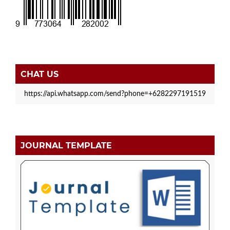
CHAT US
https://api.whatsapp.com/send?phone=+6282297191519
JOURNAL TEMPLATE