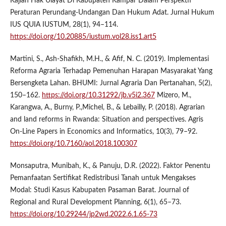
Kajian Hak Ulayat Di Kabupaten Kampar Dalam Perspektif
Peraturan Perundang-Undangan Dan Hukum Adat. Jurnal Hukum
IUS QUIA IUSTUM, 28(1), 94–114.
https://doi.org/10.20885/iustum.vol28.iss1.art5
Martini, S., Ash-Shafikh, M.H., & Afif, N. C. (2019). Implementasi
Reforma Agraria Terhadap Pemenuhan Harapan Masyarakat Yang
Bersengketa Lahan. BHUMI: Jurnal Agraria Dan Pertanahan, 5(2),
150–162.
https://doi.org/10.31292/jb.v5i2.367
Mizero, M.,
Karangwa, A., Burny, P.,Michel, B., & Lebailly, P. (2018). Agrarian
and land reforms in Rwanda: Situation and perspectives. Agris
On-Line Papers in Economics and Informatics, 10(3), 79–92.
https://doi.org/10.7160/aol.2018.100307
Monsaputra, Munibah, K., & Panuju, D.R. (2022). Faktor Penentu
Pemanfaatan Sertifikat Redistribusi Tanah untuk Mengakses
Modal: Studi Kasus Kabupaten Pasaman Barat. Journal of
Regional and Rural Development Planning, 6(1), 65–73.
https://doi.org/10.29244/jp2wd.2022.6.1.65-73