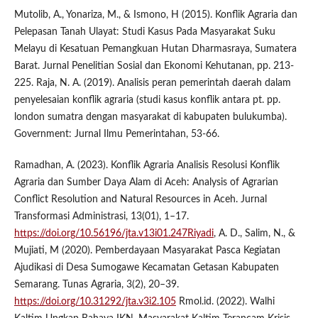
Mutolib, A., Yonariza, M., & Ismono, H (2015). Konflik Agraria dan
Pelepasan Tanah Ulayat: Studi Kasus Pada Masyarakat Suku
Melayu di Kesatuan Pemangkuan Hutan Dharmasraya, Sumatera
Barat. Jurnal Penelitian Sosial dan Ekonomi Kehutanan, pp. 213-
225. Raja, N. A. (2019). Analisis peran pemerintah daerah dalam
penyelesaian konflik agraria (studi kasus konflik antara pt. pp.
london sumatra dengan masyarakat di kabupaten bulukumba).
Government: Jurnal Ilmu Pemerintahan, 53-66.
Ramadhan, A. (2023). Konflik Agraria Analisis Resolusi Konflik
Agraria dan Sumber Daya Alam di Aceh: Analysis of Agrarian
Conflict Resolution and Natural Resources in Aceh. Jurnal
Transformasi Administrasi, 13(01), 1–17.
https://doi.org/10.56196/jta.v13i01.247Riyadi
, A. D., Salim, N., &
Mujiati, M (2020). Pemberdayaan Masyarakat Pasca Kegiatan
Ajudikasi di Desa Sumogawe Kecamatan Getasan Kabupaten
Semarang. Tunas Agraria, 3(2), 20–39.
https://doi.org/10.31292/jta.v3i2.105
Rmol.id. (2022). Walhi