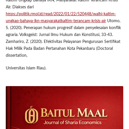
Kaltim Ungkap Bahaya IKN, Masyarakat Kaltim Terancam Krisis
Air. Diakses dari
https://politik.rmol.id/read/2022/01/22/520448/walhi-kaltim-
ungkap-bahaya-ikn-masyarakatkaltim-terancam-krisis-air
Utomo,
S. (2020). Penerapan hukum progresif dalam penyelesaian konflik
agraria. Volksgeist: Jurnal Ilmu Hukum dan Konstitusi, 33-43.
Zamhariro, Z. (2020). Efektivitas Pelayanan Pengurusan Sertifikat
Hak Milik Pada Badan Pertanahan Kota Pekanbaru (Doctoral
dissertation,
Universitas Islam Riau).