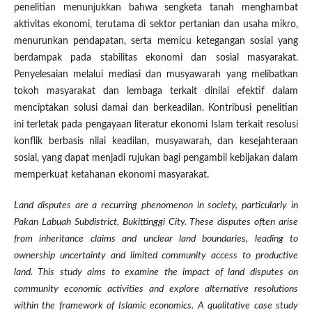
penelitian menunjukkan bahwa sengketa tanah menghambat
aktivitas ekonomi, terutama di sektor pertanian dan usaha mikro,
menurunkan pendapatan, serta memicu ketegangan sosial yang
berdampak pada stabilitas ekonomi dan sosial masyarakat.
Penyelesaian melalui mediasi dan musyawarah yang melibatkan
tokoh masyarakat dan lembaga terkait dinilai efektif dalam
menciptakan solusi damai dan berkeadilan. Kontribusi penelitian
ini terletak pada pengayaan literatur ekonomi Islam terkait resolusi
konflik berbasis nilai keadilan, musyawarah, dan kesejahteraan
sosial, yang dapat menjadi rujukan bagi pengambil kebijakan dalam
memperkuat ketahanan ekonomi masyarakat.
Land disputes are a recurring phenomenon in society, particularly in
Pakan Labuah Subdistrict, Bukittinggi City. These disputes often arise
from inheritance claims and unclear land boundaries, leading to
ownership uncertainty and limited community access to productive
land. This study aims to examine the impact of land disputes on
community economic activities and explore alternative resolutions
within the framework of Islamic economics. A qualitative case study