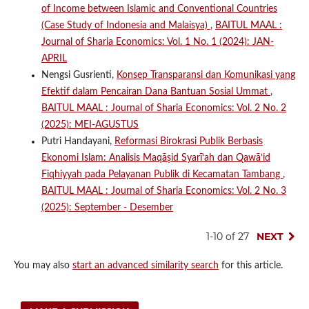
of Income between Islamic and Conventional Countries
(Case Study of Indonesia and Malaisya)
,
BAITUL MAAL :
Journal of Sharia Economics: Vol. 1 No. 1 (2024): JAN-
APRIL
Nengsi Gusrienti,
Konsep Transparansi dan Komunikasi yang
Efektif dalam Pencairan Dana Bantuan Sosial Ummat
,
BAITUL MAAL : Journal of Sharia Economics: Vol. 2 No. 2
(2025): MEI-AGUSTUS
Putri Handayani,
Reformasi Birokrasi Publik Berbasis
Ekonomi Islam: Analisis Maqāṣid Syarī‘ah dan Qawā‘id
Fiqhiyyah pada Pelayanan Publik di Kecamatan Tambang
,
BAITUL MAAL : Journal of Sharia Economics: Vol. 2 No. 3
(2025): September - Desember
1-10 of 27
NEXT
You may also
start an advanced similarity search
for this article.